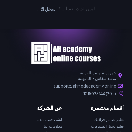
سجّل الآن
ليس لديك حساب؟
جمهورية مصر العربية
مدينة بلقاس - الدقهلية
support@ahmedacademy.online
(+20)1015023144
أقسام مختصرة
عن الشركة
تعليم تصميم جرافيك
انشئ حساب لدينا
تعليم تعديل الفيديوهات
معلومات عنا