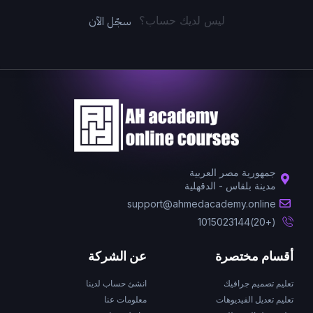
سجّل الآن
ليس لديك حساب؟
جمهورية مصر العربية
مدينة بلقاس - الدقهلية
support@ahmedacademy.online
(+20)1015023144
أقسام مختصرة
عن الشركة
تعليم تصميم جرافيك
انشئ حساب لدينا
تعليم تعديل الفيديوهات
معلومات عنا