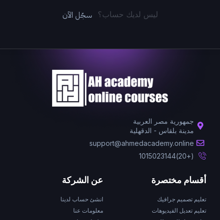
سجّل الآن
ليس لديك حساب؟
جمهورية مصر العربية
مدينة بلقاس - الدقهلية
support@ahmedacademy.online
(+20)1015023144
أقسام مختصرة
عن الشركة
تعليم تصميم جرافيك
انشئ حساب لدينا
تعليم تعديل الفيديوهات
معلومات عنا