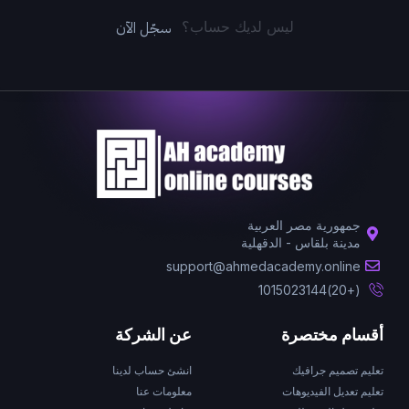
سجّل الآن
ليس لديك حساب؟
جمهورية مصر العربية
مدينة بلقاس - الدقهلية
support@ahmedacademy.online
(+20)1015023144
أقسام مختصرة
عن الشركة
تعليم تصميم جرافيك
انشئ حساب لدينا
تعليم تعديل الفيديوهات
معلومات عنا