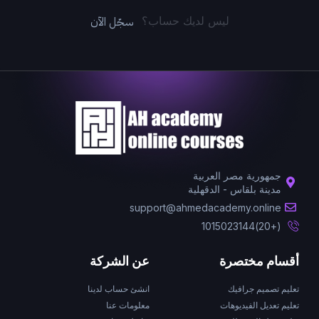
سجّل الآن
ليس لديك حساب؟
جمهورية مصر العربية
مدينة بلقاس - الدقهلية
support@ahmedacademy.online
(+20)1015023144
أقسام مختصرة
عن الشركة
تعليم تصميم جرافيك
انشئ حساب لدينا
تعليم تعديل الفيديوهات
معلومات عنا