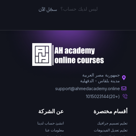
سجّل الآن
ليس لديك حساب؟
جمهورية مصر العربية
مدينة بلقاس - الدقهلية
support@ahmedacademy.online
(+20)1015023144
أقسام مختصرة
عن الشركة
تعليم تصميم جرافيك
انشئ حساب لدينا
تعليم تعديل الفيديوهات
معلومات عنا