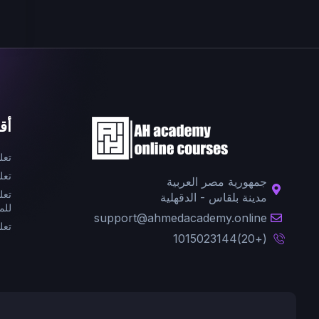
أق
تعل
تعل
جمهورية مصر العربية
تعل
مدينة بلقاس - الدقهلية
للم
support@ahmedacademy.online
تعل
(+20)1015023144