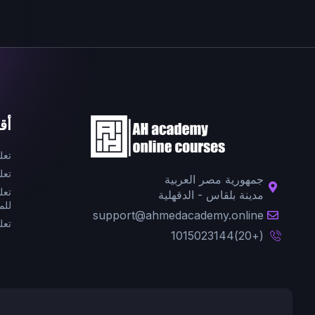
أق
تعل
تعل
جمهورية مصر العربية
تعل
مدينة بلقاس - الدقهلية
للم
support@ahmedacademy.online
تعل
(+20)1015023144