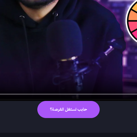
حابب تستغل الفرصة؟